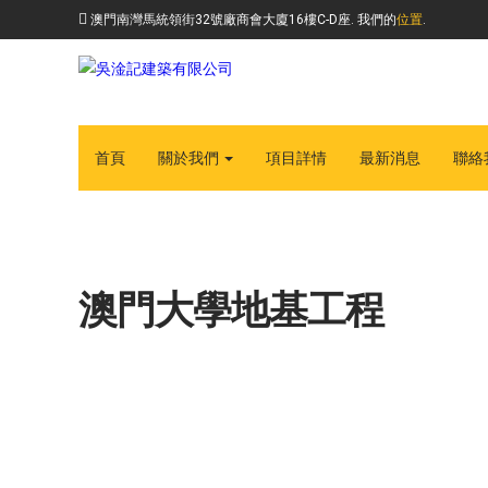
澳門南灣馬統領街32號廠商會大廈16樓C-D座. 我們的
位置
.
首頁
關於我們
項目詳情
最新消息
聯絡
澳門大學地基工程