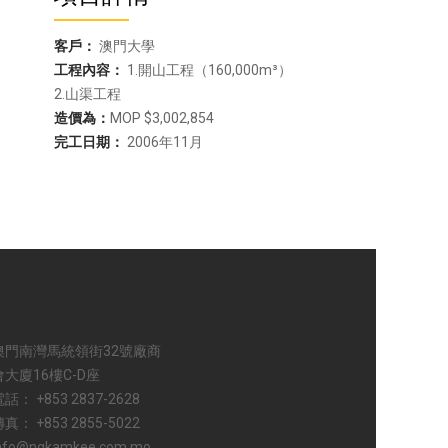
客戶：
澳門大學
工程內容：
1.開山工程（160,000m³）
2.山渠工程
造價為：
MOP $3,002,854
完工日期：
2006年11月
澳門南灣馬統領街32號廠商
會大廈16樓C-D座
話： +853 2837-2628
真： +853 2855-5022
nfo@ngkamkee.com.mo